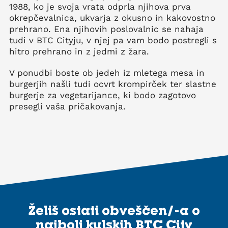
1988, ko je svoja vrata odprla njihova prva
okrepčevalnica, ukvarja z okusno in kakovostno
prehrano. Ena njihovih poslovalnic se nahaja
tudi v BTC Cityju, v njej pa vam bodo postregli s
hitro prehrano in z jedmi z žara.
V ponudbi boste ob jedeh iz mletega mesa in
burgerjih našli tudi ocvrt krompirček ter slastne
burgerje za vegetarijance, ki bodo zagotovo
presegli vaša pričakovanja.
Želiš ostati obveščen/-a o
najbolj kulskih BTC City