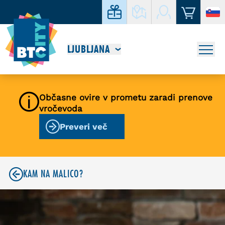
LJUBLJANA
Občasne ovire v prometu zaradi prenove
vročevoda
Preveri več
KAM NA MALICO?