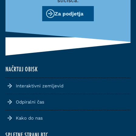
stičišča.
Za podjetja
NAČRTUJ OBISK
Interaktivni zemljevid
Odpiralni čas
Kako do nas
SPLETNE STRANI BTC