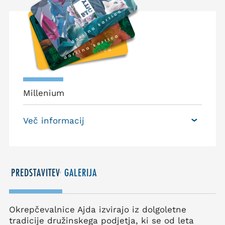
Millenium
Več informacij
PREDSTAVITEV
GALERIJA
Okrepčevalnice Ajda izvirajo iz dolgoletne
tradicije družinskega podjetja, ki se od leta