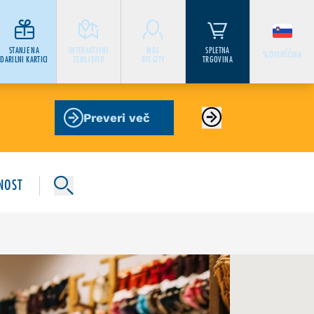
STANJE NA
INTERAKTIVNI
MOJ
SPLETNA
SLOVENŠČINA
DARILNI KARTICI
ZEMLJEVID
BTC CITY
TRGOVINA
Preveri več
NOST