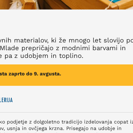
vnih materialov, ki že mnogo let slovijo p
i. Mlade prepričajo z modnimi barvami in
še pa z udobjem in toplino.
ta zaprto do 9. avgusta.
LERIJA
o podjetje z dolgoletno tradicijo izdelovanja copat i
v, usnja in ovčjega krzna. Prisegajo na udobje in