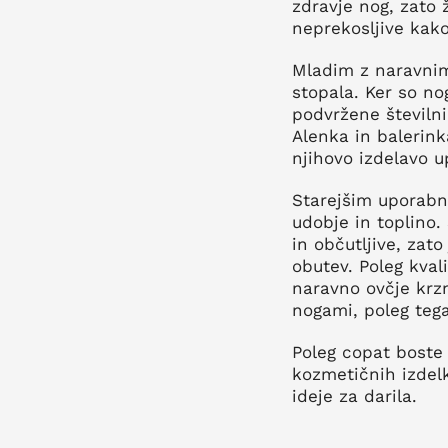
zdravje nog, zato 
neprekosljive kako
Mladim z naravnim
stopala. Ker so no
podvržene številn
Alenka in balerink
njihovo izdelavo u
Starejšim uporabn
udobje in toplino
in občutljive, zat
obutev. Poleg kval
naravno ovčje krz
nogami, poleg tega
Poleg copat boste 
kozmetičnih izdelk
ideje za darila.