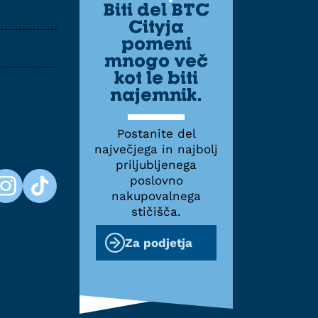
Biti del BTC
Cityja
pomeni
mnogo več
kot le biti
najemnik.
Postanite del
največjega in najbolj
priljubljenega
poslovno
nakupovalnega
stičišča.
Za podjetja