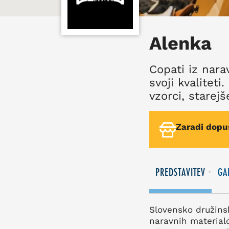
Alenka
Copati iz nara
svoji kvalitet
vzorci, starej
Zaradi dopus
PREDSTAVITEV
GA
Slovensko družinsk
naravnih materialo