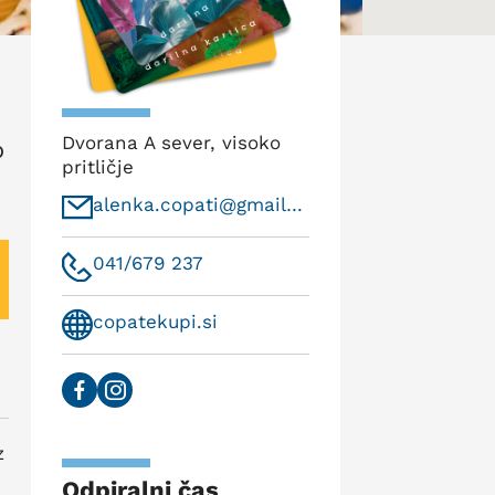
Dvorana A sever, visoko
o
pritličje
alenka.copati@gmail.com
041/679 237
copatekupi.si
z
Odpiralni čas