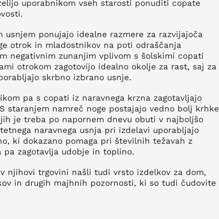
želijo uporabnikom vseh starosti ponuditi copate
vosti.
 usnjem ponujajo idealne razmere za razvijajoča
ge otrok in mladostnikov na poti odraščanja
im negativnim zunanjim vplivom s šolskimi copati
ami otrokom zagotovijo idealno okolje za rast, saj za
porabljajo skrbno izbrano usnje.
ikom pa s copati iz naravnega krzna zagotavljajo
. S staranjem namreč noge postajajo vedno bolj krhke
o jih je treba po napornem dnevu obuti v najboljšo
itetnega naravnega usnja pri izdelavi uporabljajo
no, ki dokazano pomaga pri številnih težavah z
 pa zagotavlja udobje in toplino.
v njihovi trgovini našli tudi vrsto izdelkov za dom,
ov in drugih majhnih pozornosti, ki so tudi čudovite