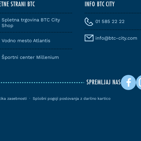
ETNE STRANI BTC
INFO BTC CITY
Spletna trgovina BTC City
01 585 22 22
Shop
info@btc-city.com
Vodno mesto Atlantis
Športni center Millenium
SPREMLJAJ NAS
itika zasebnosti
·
Splošni pogoji poslovanja z darilno kartico