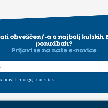
stati obveščen/-a o najbolj kulskih 
ponudbah?
Prijavi se na naše e-novice
 s
pravili in pogoji uporabe
.