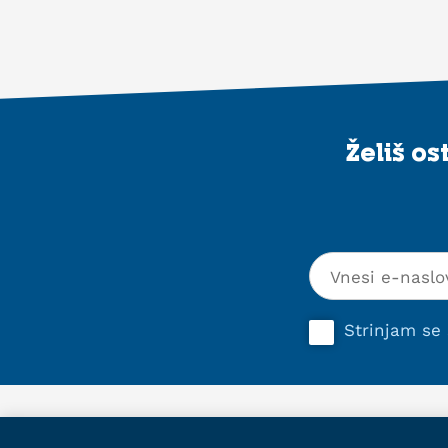
Želiš o
Strinjam se