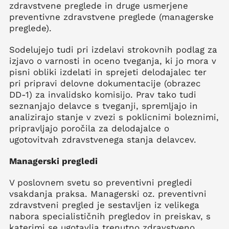
zdravstvene preglede in druge usmerjene
preventivne zdravstvene preglede (managerske
preglede).
Sodelujejo tudi pri izdelavi strokovnih podlag za
izjavo o varnosti in oceno tveganja, ki jo mora v
pisni obliki izdelati in sprejeti delodajalec ter
pri pripravi delovne dokumentacije (obrazec
DD-1) za invalidsko komisijo. Prav tako tudi
seznanjajo delavce s tveganji, spremljajo in
analizirajo stanje v zvezi s poklicnimi boleznimi,
pripravljajo poročila za delodajalce o
ugotovitvah zdravstvenega stanja delavcev.
Managerski pregledi
V poslovnem svetu so preventivni pregledi
vsakdanja praksa. Managerski oz. preventivni
zdravstveni pregled je sestavljen iz velikega
nabora specialističnih pregledov in preiskav, s
katerimi se ugotavlja trenutno zdravstveno