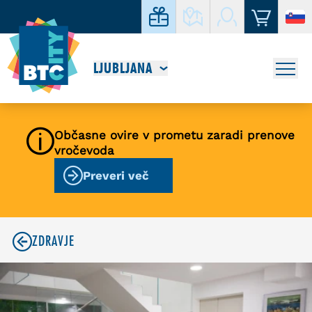
LJUBLJANA
Občasne ovire v prometu zaradi prenove
vročevoda
Preveri več
ZDRAVJE