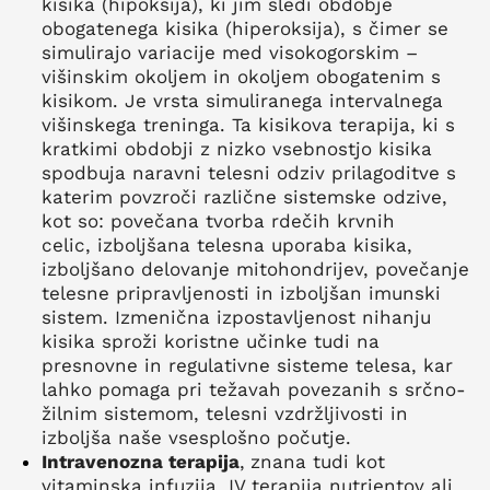
kisika (hipoksija), ki jim sledi obdobje
obogatenega kisika (hiperoksija), s čimer se
simulirajo variacije med visokogorskim –
višinskim okoljem in okoljem obogatenim s
kisikom. Je vrsta simuliranega intervalnega
višinskega treninga. Ta kisikova terapija, ki s
kratkimi obdobji z nizko vsebnostjo kisika
spodbuja naravni telesni odziv prilagoditve s
katerim povzroči različne sistemske odzive,
kot so: povečana tvorba rdečih krvnih
celic, izboljšana telesna uporaba kisika,
izboljšano delovanje mitohondrijev, povečanje
telesne pripravljenosti in izboljšan imunski
sistem. Izmenična izpostavljenost nihanju
kisika sproži koristne učinke tudi na
presnovne in regulativne sisteme telesa, kar
lahko pomaga pri težavah povezanih s srčno-
žilnim sistemom, telesni vzdržljivosti in
izboljša naše vsesplošno počutje.
Intravenozna terapija
,
znana tudi kot
vitaminska infuzija, IV terapija nutrientov ali