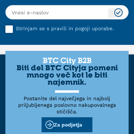
Strinjam se s
pravili in pogoji uporabe
.
BTC City B2B
Biti del BTC Cityja pomeni
mnogo več kot le biti
najemnik.
Postanite del največjega in najbolj
priljubljenega poslovno nakupovalnega
stičišča.
Za podjetja