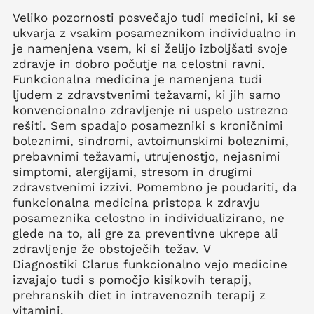
Veliko pozornosti posvečajo tudi medicini, ki se
ukvarja z vsakim posameznikom individualno in
je namenjena vsem, ki si želijo izboljšati svoje
zdravje in dobro počutje na celostni ravni.
Funkcionalna medicina je namenjena tudi
ljudem z zdravstvenimi težavami, ki jih samo
konvencionalno zdravljenje ni uspelo ustrezno
rešiti. Sem spadajo posamezniki s kroničnimi
boleznimi, sindromi, avtoimunskimi boleznimi,
prebavnimi težavami, utrujenostjo, nejasnimi
simptomi, alergijami, stresom in drugimi
zdravstvenimi izzivi. Pomembno je poudariti, da
funkcionalna medicina pristopa k zdravju
posameznika celostno in individualizirano, ne
glede na to, ali gre za preventivne ukrepe ali
zdravljenje že obstoječih težav. V
Diagnostiki Clarus funkcionalno vejo medicine
izvajajo tudi s pomočjo kisikovih terapij,
prehranskih diet in intravenoznih terapij z
vitamini.