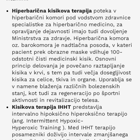
Hiperbarična kisikova terapija
poteka v
hiperbarični komori pod vodstvom zdravnice
specialistke za hiperbarično medicino, za
opravljanje dejavnosti imajo tudi dovoljenje
Ministrstva za zdravje. Hiperbarična komora
oz. barokomora je nadtlačna posoda, v kateri
pacient prek obrazne maske vdihuje 100-
odstotni čisti medicinski kisik. Osnovni
princip delovanja je povečano raztapljanje
kisika v krvi, s tem pa tudi večja dosegljivost
kisika za celice, tkiva in organe. Uporablja se
v namene blaženja različnih bolezenskih
stanj, kot tudi za regeneracijo po športni
aktivnosti in revitalizacijo telesa.
Kisikova terapija IHHT
predstavlja
intervalno hipoksično hiperoksično terapijo
(ang. Intermittent Hypoxic-
Hyperoxic Training ). Med IHHT terapijo
posamezniki doživijo intervale zmanjšanega