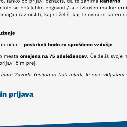
o, lahko ob prijavi označiš, da te zanima
karierno
minih se boš lahko pogovoril/-a z izkušenima karier
agali razmisliti, kaj si želiš, kaj te ovira in kateri s
ruženje
in učni –
poskrbeli bodo za sproščeno vzdušje
.
so mesta
omejena na 75 udeležencev
. Če želiš svoje
rijavi čim prej.
 člani Zavoda Ypsilon in tisti mladi, ki niso vključeni 
in prijava