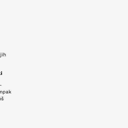
jih
i
–
ampak
oš