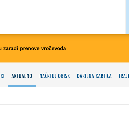
u zaradi prenove vročevoda
KI
AKTUALNO
NAČRTUJ OBISK
DARILNA KARTICA
TRAJ