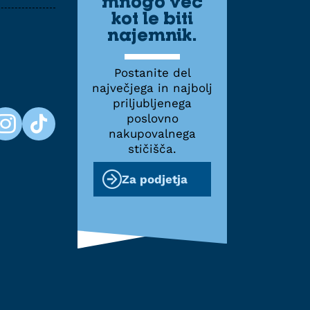
mnogo več
kot le biti
najemnik.
Postanite del
največjega in najbolj
priljubljenega
poslovno
nakupovalnega
stičišča.
Za podjetja