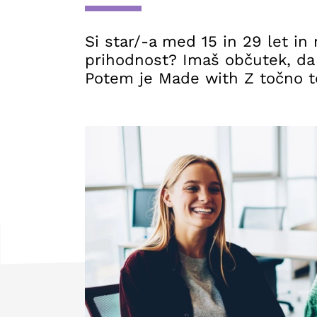
Si star/-a med 15 in 29 let in 
prihodnost? Imaš občutek, da b
Potem je Made with Z točno to