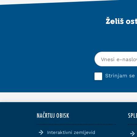
Želiš o
Strinjam se
NAČRTUJ OBISK
SPL
Interaktivni zemljevid