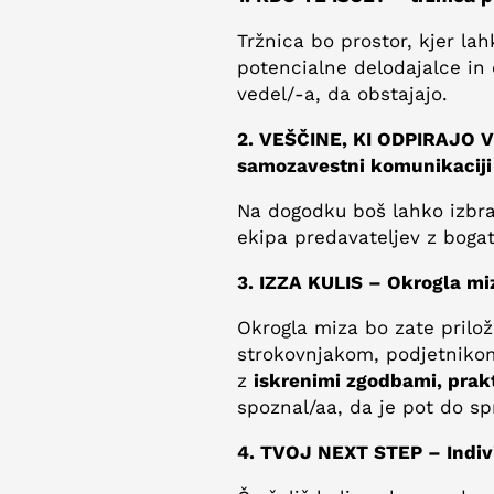
Tržnica bo prostor, kjer la
potencialne delodajalce in 
vedel/-a, da obstajajo.
2. VEŠČINE, KI ODPIRAJO V
samozavestni komunikacij
Na dogodku boš lahko izbr
ekipa predavateljev z bogat
3. IZZA KULIS – Okrogla mi
Okrogla miza bo zate prilo
strokovnjakom, podjetnikom
z
iskrenimi zgodbami, prakt
spoznal/aa, da je pot do 
4. TVOJ NEXT STEP – Indiv