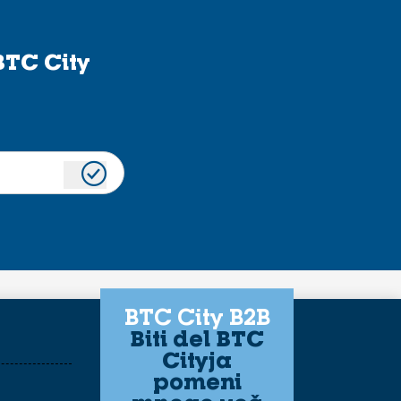
BTC City
BTC City B2B
Biti del BTC
Cityja
pomeni