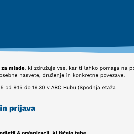
 za mlade
, ki združuje vse, kar ti lahko pomaga na p
, osebne nasvete, druženje in konkretne povezave.
25 od 9.15 do 16.30 v ABC Hubu (Spodnja etaža
in prijava
djetij & organizacij, ki iščejo tebe.