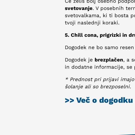
Če želiš bolj osebno podpor
svetovanje
. V posebnih ter
svetovalkama, ki ti bosta pom
tvoji naslednji koraki.
5. Chill cona, prigrizki in d
Dogodek ne bo samo resen 
Dogodek je
brezplačen
, a 
in dodatne informacije, se p
* Prednost pri prijavi imajo
šolanje ali so brezposelni.
>> Več o dogodku 