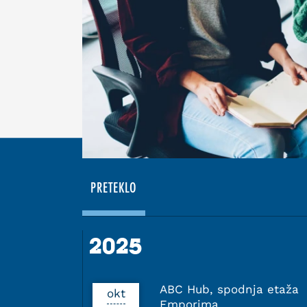
PRETEKLO
2025
2025
ABC Hub, spodnja etaža
okt
Emporima