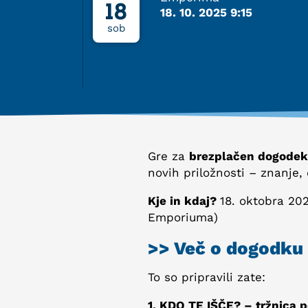
18
18. 10. 2025 9:15
sob
Gre za
brezplačen dogodek
novih priložnosti – znanje
Kje in kdaj?
18. oktobra 20
Emporiuma)
>> Več o dogodku 
To so pripravili zate:
1. KDO TE IŠČE? – tržnica po