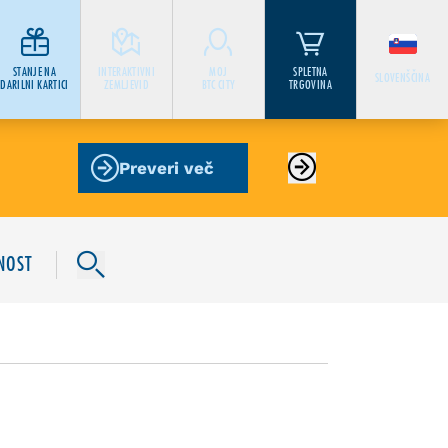
STANJE NA
INTERAKTIVNI
MOJ
SPLETNA
SLOVENŠČINA
DARILNI KARTICI
ZEMLJEVID
BTC CITY
TRGOVINA
Preveri več
NOST