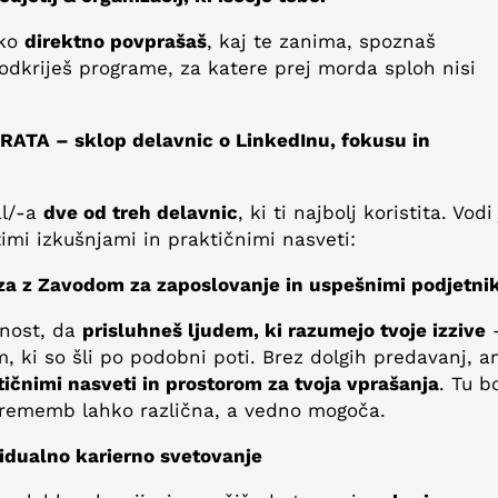
hko
direktno povprašaš
, kaj te zanima, spoznaš
odkriješ programe, za katere prej morda sploh nisi
RATA – sklop delavnic o LinkedInu, fokusu in
i
al/-a
dve od treh delavnic
, ki ti najbolj koristita. Vodi 
imi izkušnjami in praktičnimi nasveti:
za z Zavodom za zaposlovanje in uspešnimi podjetnik
žnost, da
prisluhneš ljudem, ki razumejo tvoje izzive
, ki so šli po podobni poti. Brez dolgih predavanj, 
ičnimi nasveti in prostorom za tvoja vprašanja
. Tu b
sprememb lahko različna, a vedno mogoča.
idualno karierno svetovanje